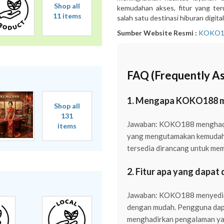
Shop all
kemudahan akses, fitur yang te
11 items
salah satu destinasi hiburan digita
Sumber Website Resmi :
KOKO1
FAQ (Frequently A
1. Mengapa KOKO188 menj
Shop all
131
Jawaban: KOKO188 menghadir
items
yang mengutamakan kemudaha
tersedia dirancang untuk mem
2. Fitur apa yang dapa
Jawaban: KOKO188 menyediaka
dengan mudah. Pengguna dap
menghadirkan pengalaman yan