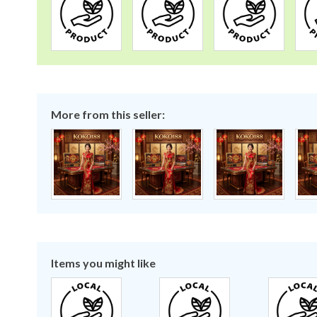
More from this seller:
Items you might like